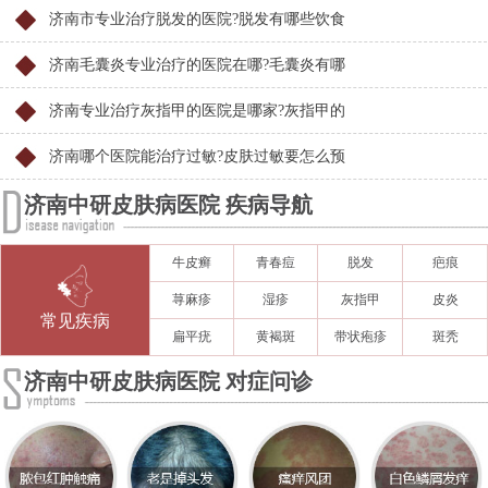
济南市专业治疗脱发的医院?脱发有哪些饮食
济南毛囊炎专业治疗的医院在哪?毛囊炎有哪
济南专业治疗灰指甲的医院是哪家?灰指甲的
济南哪个医院能治疗过敏?皮肤过敏要怎么预
济南中研皮肤病医院 疾病导航
牛皮癣
青春痘
脱发
疤痕
荨麻疹
湿疹
灰指甲
皮炎
常见疾病
扁平疣
黄褐斑
带状疱疹
斑秃
济南中研皮肤病医院 对症问诊