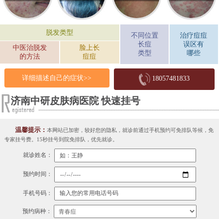
脱发类型
不同位置
治疗痘痘
长痘
误区有
中医治脱发
脸上长
类型
哪些
的方法
痘痘
详细描述自己的症状>>
18057481833
济南中研皮肤病医院 快速挂号
温馨提示：
本网站已加密，较好您的隐私，就诊前通过手机预约可免排队等候，免
专家挂号费。15秒挂号到院免排队，优先就诊。
就诊姓名：
预约时间：
手机号码：
预约病种：