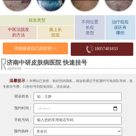
脱发类型
不同位置
治疗痘痘
长痘
误区有
中医治脱发
脸上长
类型
哪些
的方法
痘痘
详细描述自己的症状>>
18057481833
济南中研皮肤病医院 快速挂号
温馨提示：
本网站已加密，较好您的隐私，就诊前通过手机预约可免排队等候，免
专家挂号费。15秒挂号到院免排队，优先就诊。
就诊姓名：
预约时间：
手机号码：
预约病种：