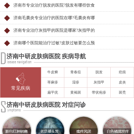
济南市专业治疗脱发的医院?脱发有哪些饮食
济南毛囊炎专业治疗的医院在哪?毛囊炎有哪
济南专业治疗灰指甲的医院是哪家?灰指甲的
济南哪个医院能治疗过敏?皮肤过敏要怎么预
济南中研皮肤病医院 疾病导航
牛皮癣
青春痘
脱发
疤痕
荨麻疹
湿疹
灰指甲
皮炎
常见疾病
扁平疣
黄褐斑
带状疱疹
斑秃
济南中研皮肤病医院 对症问诊